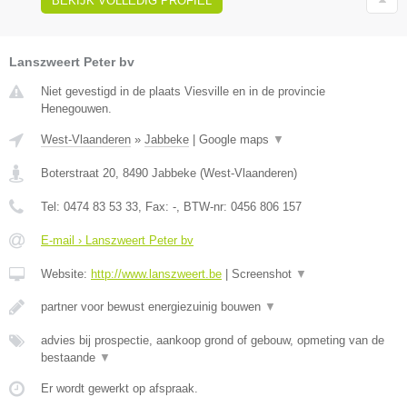
BEKIJK VOLLEDIG PROFIEL
Lanszweert Peter bv
Niet gevestigd in de plaats Viesville en in de provincie
Henegouwen.
West-Vlaanderen
»
Jabbeke
|
Google maps
▼
Boterstraat 20
,
8490
Jabbeke
(
West-Vlaanderen
)
Tel:
0474 83 53 33
, Fax:
-
, BTW-nr:
0456 806 157
E-mail › Lanszweert Peter bv
Website:
http://www.lanszweert.be
|
Screenshot
▼
partner voor bewust energiezuinig bouwen
▼
advies bij prospectie, aankoop grond of gebouw, opmeting van de
bestaande
▼
Er wordt gewerkt op afspraak.