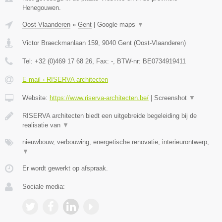
Henegouwen.
Oost-Vlaanderen
»
Gent
|
Google maps
▼
Victor Braeckmanlaan 159
,
9040
Gent
(
Oost-Vlaanderen
)
Tel:
+32 (0)469 17 68 26
, Fax:
-
, BTW-nr:
BE0734919411
E-mail › RISERVA architecten
Website:
https://www.riserva-architecten.be/
|
Screenshot
▼
RISERVA architecten biedt een uitgebreide begeleiding bij de
realisatie van
▼
nieuwbouw, verbouwing, energetische renovatie, interieurontwerp,
▼
Er wordt gewerkt op afspraak.
Sociale media: