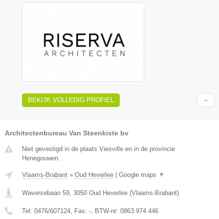
BEKIJK VOLLEDIG PROFIEL
Architectenbureau Van Steenkiste bv
Niet gevestigd in de plaats Viesville en in de provincie
Henegouwen.
Vlaams-Brabant
»
Oud Heverlee
|
Google maps
▼
Waversebaan 59
,
3050
Oud Heverlee
(
Vlaams-Brabant
)
Tel:
0476/607124
, Fax:
-
, BTW-nr:
0863 974 446