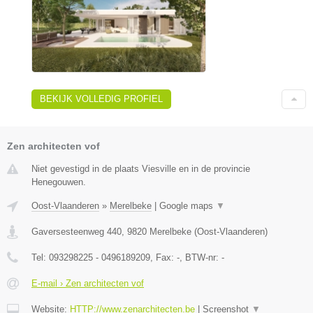
BEKIJK VOLLEDIG PROFIEL
Zen architecten vof
Niet gevestigd in de plaats Viesville en in de provincie
Henegouwen.
Oost-Vlaanderen
»
Merelbeke
|
Google maps
▼
Gaversesteenweg 440
,
9820
Merelbeke
(
Oost-Vlaanderen
)
Tel:
093298225 - 0496189209
, Fax:
-
, BTW-nr:
-
E-mail › Zen architecten vof
Website:
HTTP://www.zenarchitecten.be
|
Screenshot
▼