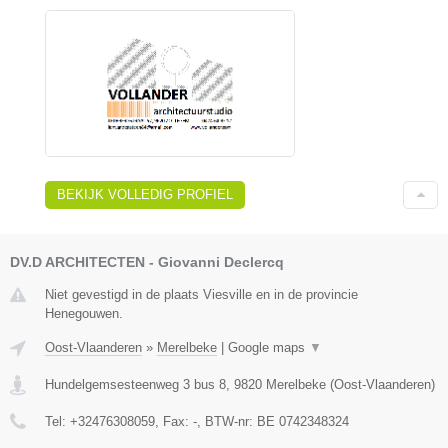
BEKIJK VOLLEDIG PROFIEL
DV.D ARCHITECTEN - Giovanni Declercq
Niet gevestigd in de plaats Viesville en in de provincie
Henegouwen.
Oost-Vlaanderen
»
Merelbeke
|
Google maps
▼
Hundelgemsesteenweg 3 bus 8
,
9820
Merelbeke
(
Oost-Vlaanderen
)
Tel:
+32476308059
, Fax:
-
, BTW-nr:
BE 0742348324