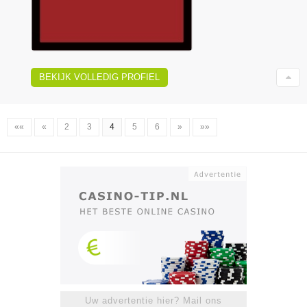
BEKIJK VOLLEDIG PROFIEL
««
«
2
3
4
5
6
»
»»
Uw advertentie hier? Mail ons