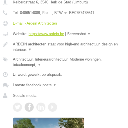
Keibergstraat 6
,
3540
Herk de Stad
(
Limburg
)
Tel:
0486514089
, Fax:
-
, BTW-nr:
BE0757478641
E-mail › Ardein Architecten
Website:
https://www.ardein.be
|
Screenshot
▼
ARDEIN architecten staat voor high-end architectuur, design en
interieur.
▼
Architectuur, Interieurarchitectuur, Moderne woningen,
totaalconcept,
▼
Er wordt gewerkt op afspraak.
Laatste facebook posts
▼
Sociale media: