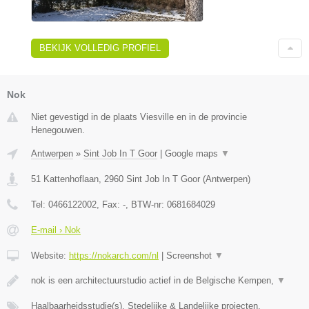
BEKIJK VOLLEDIG PROFIEL
Nok
Niet gevestigd in de plaats Viesville en in de provincie
Henegouwen.
Antwerpen
»
Sint Job In T Goor
|
Google maps
▼
51 Kattenhoflaan
,
2960
Sint Job In T Goor
(
Antwerpen
)
Tel:
0466122002
, Fax:
-
, BTW-nr:
0681684029
E-mail › Nok
Website:
https://nokarch.com/nl
|
Screenshot
▼
nok is een architectuurstudio actief in de Belgische Kempen,
▼
Haalbaarheidsstudie(s), Stedelijke & Landelijke projecten,