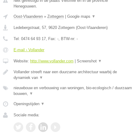
Niet gevestigd in de plaats Viesville en in de provincie
Henegouwen.
Oost-Vlaanderen
»
Zottegem
|
Google maps
▼
Ledebergstraat, 57
,
9620
Zottegem
(
Oost-Vlaanderen
)
Tel:
0474 64 93 17
, Fax:
-
, BTW-nr:
-
E-mail › Vollander
Website:
http://www.vollander.com
|
Screenshot
▼
Vollander streeft naar een duurzame architectuur waarbij de
dynamiek van
▼
nieuwbouw en verbouwing van woningen, bio-ecologisch / duurzaam
bouwen,
▼
Openingstijden
▼
Sociale media: