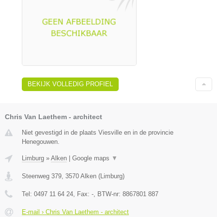
BEKIJK VOLLEDIG PROFIEL
Chris Van Laethem - architect
Niet gevestigd in de plaats Viesville en in de provincie
Henegouwen.
Limburg
»
Alken
|
Google maps
▼
Steenweg 379
,
3570
Alken
(
Limburg
)
Tel:
0497 11 64 24
, Fax:
-
, BTW-nr:
8867801 887
E-mail › Chris Van Laethem - architect