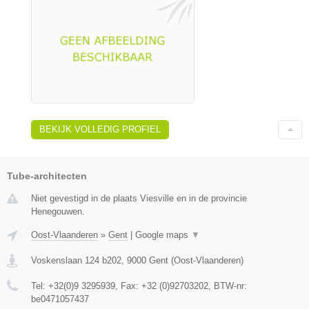
BEKIJK VOLLEDIG PROFIEL
Tube-architecten
Niet gevestigd in de plaats Viesville en in de provincie
Henegouwen.
Oost-Vlaanderen
»
Gent
|
Google maps
▼
Voskenslaan 124 b202
,
9000
Gent
(
Oost-Vlaanderen
)
Tel:
+32(0)9 3295939
, Fax:
+32 (0)92703202
, BTW-nr:
be0471057437