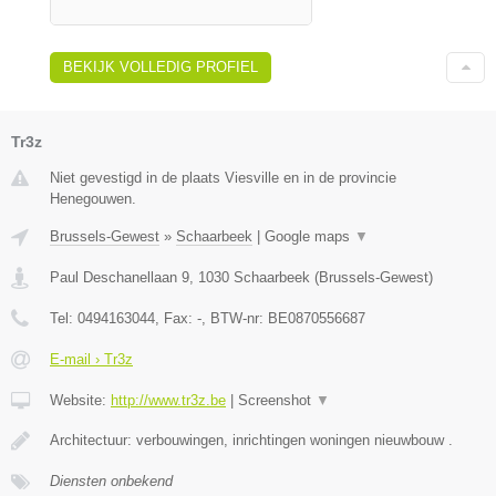
BEKIJK VOLLEDIG PROFIEL
Tr3z
Niet gevestigd in de plaats Viesville en in de provincie
Henegouwen.
Brussels-Gewest
»
Schaarbeek
|
Google maps
▼
Paul Deschanellaan 9
,
1030
Schaarbeek
(
Brussels-Gewest
)
Tel:
0494163044
, Fax:
-
, BTW-nr:
BE0870556687
E-mail › Tr3z
Website:
http://www.tr3z.be
|
Screenshot
▼
Architectuur: verbouwingen, inrichtingen woningen nieuwbouw .
Diensten onbekend