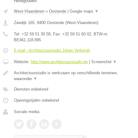
Henegouwen.
West-Vlaanderen
»
Oostende
|
Google maps
▼
Zeedijk 165
,
8400
Oostende
(
West-Vlaanderen
)
Tel:
+32 59 51 30 58
, Fax:
+32 59 51 60 02
, BTW-nr:
BE461.118.895
E-mail › Architectuurstudio Johan Verborgh
Website:
http://www.architectuurstudio.be
|
Screenshot
▼
Architectuurstudio is werkzaam op verschillende terreinen,
waaronder
▼
Diensten onbekend
Openingstijden onbekend
Sociale media: