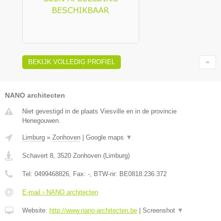
BEKIJK VOLLEDIG PROFIEL
NANO architecten
Niet gevestigd in de plaats Viesville en in de provincie
Henegouwen.
Limburg
»
Zonhoven
|
Google maps
▼
Schavert 8
,
3520
Zonhoven
(
Limburg
)
Tel:
0499468826
, Fax:
-
, BTW-nr:
BE0818.236.372
E-mail › NANO architecten
Website:
http://www.nano-architecten.be
|
Screenshot
▼