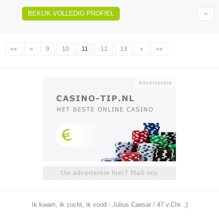
BEKIJK VOLLEDIG PROFIEL
««
«
9
10
11
12
13
»
»»
Uw advertentie hier? Mail ons
Ik kwam, ik zocht, ik vond - Julius Caesar / 47 v.Chr. ;)