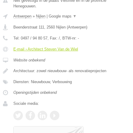
Niet gevestigd in de plaats Viesville en in de provincie
Henegouwen.
Antwerpen
»
Nijlen
|
Google maps
▼
Beenderstraat 111
,
2560
Nijlen
(
Antwerpen
)
Tel:
0497 / 94 80 57
, Fax:
/
, BTW-nr:
-
E-mail › Architect Steven Van de Wiel
Website onbekend
Architectuur: zowel nieuwbouw- als renovatieprojecten
Diensten: Nieuwbouw, Verbouwing
Openingstijden onbekend
Sociale media: