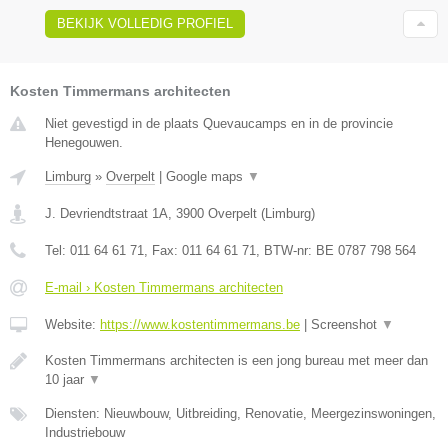
BEKIJK VOLLEDIG PROFIEL
Kosten Timmermans architecten
Niet gevestigd in de plaats Quevaucamps en in de provincie
Henegouwen.
Limburg
»
Overpelt
|
Google maps
▼
J. Devriendtstraat 1A
,
3900
Overpelt
(
Limburg
)
Tel:
011 64 61 71
, Fax:
011 64 61 71
, BTW-nr:
BE 0787 798 564
E-mail › Kosten Timmermans architecten
Website:
https://www.kostentimmermans.be
|
Screenshot
▼
Kosten Timmermans architecten is een jong bureau met meer dan
10 jaar
▼
Diensten: Nieuwbouw, Uitbreiding, Renovatie, Meergezinswoningen,
Industriebouw