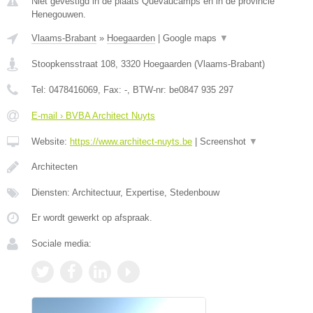
Niet gevestigd in de plaats Quevaucamps en in de provincie
Henegouwen.
Vlaams-Brabant
»
Hoegaarden
|
Google maps
▼
Stoopkensstraat 108
,
3320
Hoegaarden
(
Vlaams-Brabant
)
Tel:
0478416069
, Fax:
-
, BTW-nr:
be0847 935 297
E-mail › BVBA Architect Nuyts
Website:
https://www.architect-nuyts.be
|
Screenshot
▼
Architecten
Diensten: Architectuur, Expertise, Stedenbouw
Er wordt gewerkt op afspraak.
Sociale media: