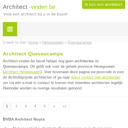
Ik ben een
architect
Architect
-vinden.be
Vind een architect bij u in de buurt!
U bent nu hier:
Home
»
Henegouwen
»
Quevaucamps
Architect Quevaucamps
Architect-vinden.be bevat helaas nog geen
architecten in
Quevaucamps
. Dit geldt ook voor de gehele provincie Henegouwen
(
architect Henegouwen
). Voer bovenaan deze pagina uw postcode in voor
de dichtstbijzijnde architecten of ga naar
direct contact met architecten
om via één e-mail in contact te komen met meerdere architecten tegelijk.
Hieronder worden nu overige resultaten getoond.
1
2
3
4
5
»
»»
BVBA Architect Nuyts