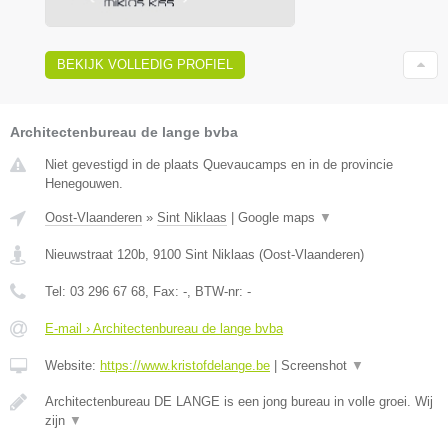
BEKIJK VOLLEDIG PROFIEL
Architectenbureau de lange bvba
Niet gevestigd in de plaats Quevaucamps en in de provincie
Henegouwen.
Oost-Vlaanderen
»
Sint Niklaas
|
Google maps
▼
Nieuwstraat 120b
,
9100
Sint Niklaas
(
Oost-Vlaanderen
)
Tel:
03 296 67 68
, Fax:
-
, BTW-nr:
-
E-mail › Architectenbureau de lange bvba
Website:
https://www.kristofdelange.be
|
Screenshot
▼
Architectenbureau DE LANGE is een jong bureau in volle groei. Wij
zijn
▼