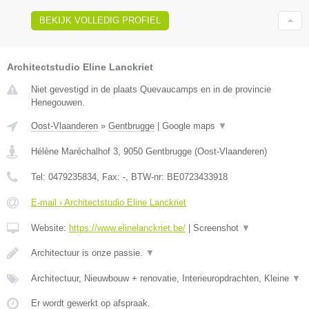
BEKIJK VOLLEDIG PROFIEL
Architectstudio Eline Lanckriet
Niet gevestigd in de plaats Quevaucamps en in de provincie
Henegouwen.
Oost-Vlaanderen
»
Gentbrugge
|
Google maps
▼
Hélène Maréchalhof 3
,
9050
Gentbrugge
(
Oost-Vlaanderen
)
Tel:
0479235834
, Fax:
-
, BTW-nr:
BE0723433918
E-mail › Architectstudio Eline Lanckriet
Website:
https://www.elinelanckriet.be/
|
Screenshot
▼
Architectuur is onze passie.
▼
Architectuur, Nieuwbouw + renovatie, Interieuropdrachten, Kleine
▼
Er wordt gewerkt op afspraak.