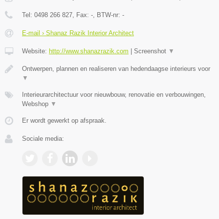
Tel:
0498 266 827
, Fax:
-
, BTW-nr:
-
E-mail › Shanaz Razik Interior Architect
Website:
http://www.shanazrazik.com
|
Screenshot
▼
Ontwerpen, plannen en realiseren van hedendaagse interieurs voor
▼
Interieurarchitectuur voor nieuwbouw, renovatie en verbouwingen,
Webshop
▼
Er wordt gewerkt op afspraak.
Sociale media: