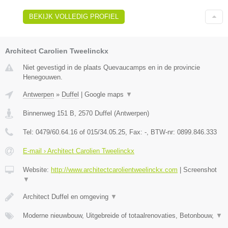
BEKIJK VOLLEDIG PROFIEL
Architect Carolien Tweelinckx
Niet gevestigd in de plaats Quevaucamps en in de provincie
Henegouwen.
Antwerpen
»
Duffel
|
Google maps
▼
Binnenweg 151 B
,
2570
Duffel
(
Antwerpen
)
Tel:
0479/60.64.16 of 015/34.05.25
, Fax:
-
, BTW-nr:
0899.846.333
E-mail › Architect Carolien Tweelinckx
Website:
http://www.architectcarolientweelinckx.com
|
Screenshot
▼
Architect Duffel en omgeving
▼
Moderne nieuwbouw, Uitgebreide of totaalrenovaties, Betonbouw,
▼