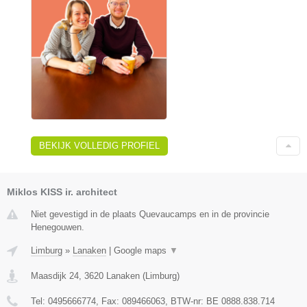
BEKIJK VOLLEDIG PROFIEL
Miklos KISS ir. architect
Niet gevestigd in de plaats Quevaucamps en in de provincie
Henegouwen.
Limburg
»
Lanaken
|
Google maps
▼
Maasdijk 24
,
3620
Lanaken
(
Limburg
)
Tel:
0495666774
, Fax:
089466063
, BTW-nr:
BE 0888.838.714