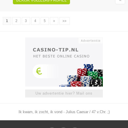
BEKIJK VOLLEDIG PROFIEL
1
2
3
4
5
»
»»
Uw advertentie hier? Mail ons
Ik kwam, ik zocht, ik vond - Julius Caesar / 47 v.Chr. ;)