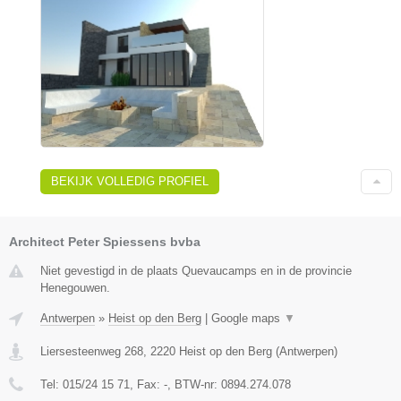
BEKIJK VOLLEDIG PROFIEL
Architect Peter Spiessens bvba
Niet gevestigd in de plaats Quevaucamps en in de provincie
Henegouwen.
Antwerpen
»
Heist op den Berg
|
Google maps
▼
Liersesteenweg 268
,
2220
Heist op den Berg
(
Antwerpen
)
Tel:
015/24 15 71
, Fax:
-
, BTW-nr:
0894.274.078