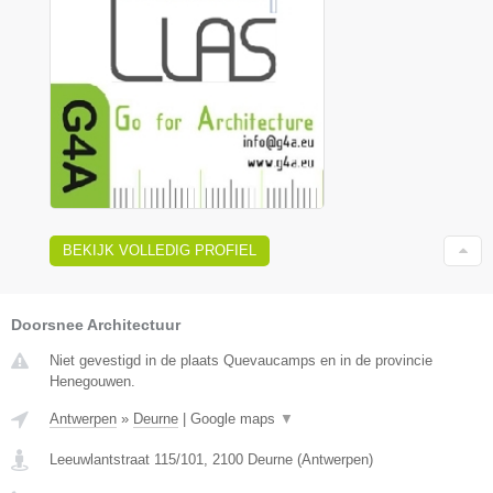
BEKIJK VOLLEDIG PROFIEL
Doorsnee Architectuur
Niet gevestigd in de plaats Quevaucamps en in de provincie
Henegouwen.
Antwerpen
»
Deurne
|
Google maps
▼
Leeuwlantstraat 115/101
,
2100
Deurne
(
Antwerpen
)