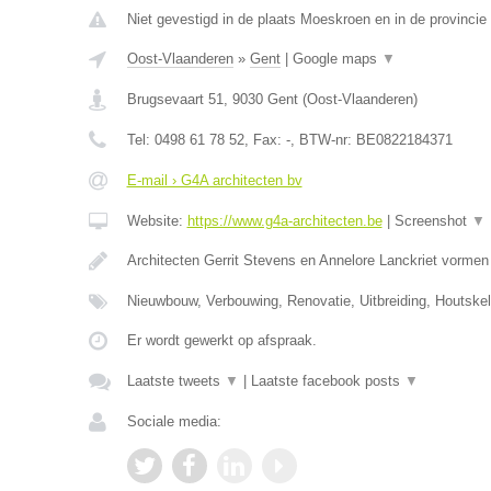
Niet gevestigd in de plaats Moeskroen en in de provinci
Oost-Vlaanderen
»
Gent
|
Google maps
▼
Brugsevaart 51
,
9030
Gent
(
Oost-Vlaanderen
)
Tel:
0498 61 78 52
, Fax:
-
, BTW-nr:
BE0822184371
E-mail › G4A architecten bv
Website:
https://www.g4a-architecten.be
|
Screenshot
▼
Architecten Gerrit Stevens en Annelore Lanckriet vorme
Nieuwbouw, Verbouwing, Renovatie, Uitbreiding, Houtske
Er wordt gewerkt op afspraak.
Laatste tweets
▼
|
Laatste facebook posts
▼
Sociale media: