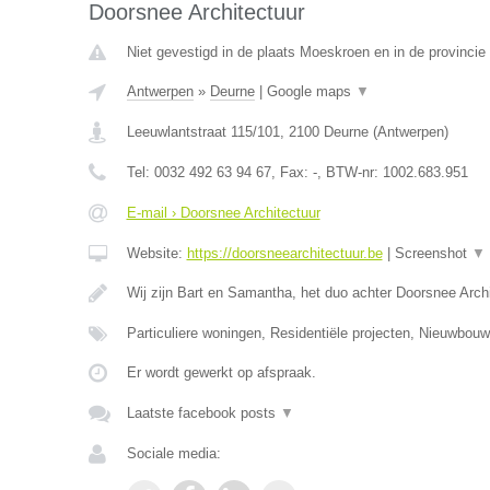
Doorsnee Architectuur
Niet gevestigd in de plaats Moeskroen en in de provinci
Antwerpen
»
Deurne
|
Google maps
▼
Leeuwlantstraat 115/101
,
2100
Deurne
(
Antwerpen
)
Tel:
0032 492 63 94 67
, Fax:
-
, BTW-nr:
1002.683.951
E-mail › Doorsnee Architectuur
Website:
https://doorsneearchitectuur.be
|
Screenshot
▼
Wij zijn Bart en Samantha, het duo achter Doorsnee Arc
Particuliere woningen, Residentiële projecten, Nieuwbo
Er wordt gewerkt op afspraak.
Laatste facebook posts
▼
Sociale media: