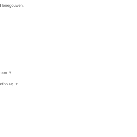
e Henegouwen.
n een
▼
letbouw,
▼