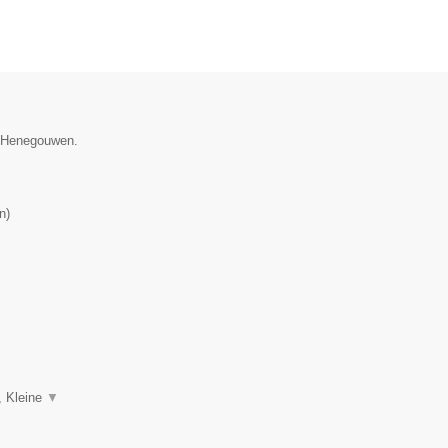
e Henegouwen.
n
)
, Kleine
▼