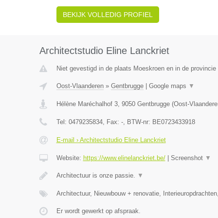
BEKIJK VOLLEDIG PROFIEL
Architectstudio Eline Lanckriet
Niet gevestigd in de plaats Moeskroen en in de provinci
Oost-Vlaanderen
»
Gentbrugge
|
Google maps
▼
Hélène Maréchalhof 3
,
9050
Gentbrugge
(
Oost-Vlaandere
Tel:
0479235834
, Fax:
-
, BTW-nr:
BE0723433918
E-mail › Architectstudio Eline Lanckriet
Website:
https://www.elinelanckriet.be/
|
Screenshot
▼
Architectuur is onze passie.
▼
Architectuur, Nieuwbouw + renovatie, Interieuropdrachten
Er wordt gewerkt op afspraak.