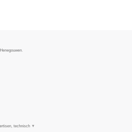
e Henegouwen.
ertisen, technisch
▼