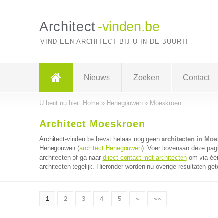
Architect
-vinden.be
VIND EEN ARCHITECT BIJ U IN DE BUURT!
Nieuws
Zoeken
Contact
U bent nu hier:
Home
»
Henegouwen
»
Moeskroen
Architect Moeskroen
Architect-vinden.be bevat helaas nog geen
architecten in Mo
Henegouwen (
architect Henegouwen
). Voer bovenaan deze pagi
architecten of ga naar
direct contact met architecten
om via één
architecten tegelijk. Hieronder worden nu overige resultaten get
1
2
3
4
5
»
»»