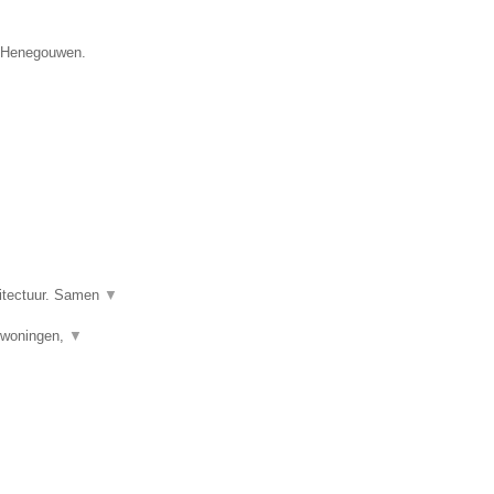
e Henegouwen.
hitectuur. Samen
▼
uwwoningen,
▼