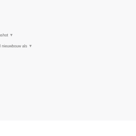
nshot
▼
el nieuwbouw als
▼