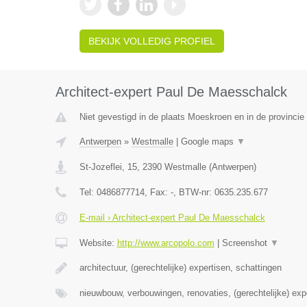
BEKIJK VOLLEDIG PROFIEL
Architect-expert Paul De Maesschalck
Niet gevestigd in de plaats Moeskroen en in de provinci
Antwerpen
»
Westmalle
|
Google maps
▼
St-Jozeflei, 15
,
2390
Westmalle
(
Antwerpen
)
Tel:
0486877714
, Fax:
-
, BTW-nr:
0635.235.677
E-mail › Architect-expert Paul De Maesschalck
Website:
http://www.arcopolo.com
|
Screenshot
▼
architectuur, (gerechtelijke) expertisen, schattingen
nieuwbouw, verbouwingen, renovaties, (gerechtelijke) exp