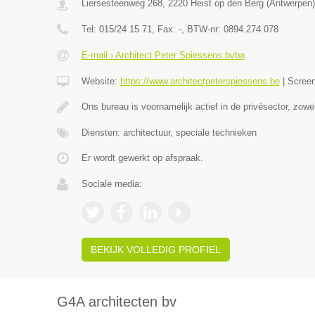
Liersesteenweg 268
,
2220
Heist op den Berg
(
Antwerpen
)
Tel:
015/24 15 71
, Fax:
-
, BTW-nr:
0894.274.078
E-mail › Architect Peter Spiessens bvba
Website:
https://www.architectpeterspiessens.be
|
Scree
Ons bureau is voornamelijk actief in de privésector, zow
Diensten: architectuur, speciale technieken
Er wordt gewerkt op afspraak.
Sociale media:
BEKIJK VOLLEDIG PROFIEL
G4A architecten bv