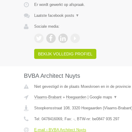
Er wordt gewerkt op afspraak.
Laatste facebook posts
▼
Sociale media:
BEKIJK VOLLEDIG PROFIEL
BVBA Architect Nuyts
Niet gevestigd in de plaats Moeskroen en in de provinci
Vlaams-Brabant
»
Hoegaarden
|
Google maps
▼
Stoopkensstraat 108
,
3320
Hoegaarden
(
Vlaams-Brabant
Tel:
0478416069
, Fax:
-
, BTW-nr:
be0847 935 297
E-mail › BVBA Architect Nuyts