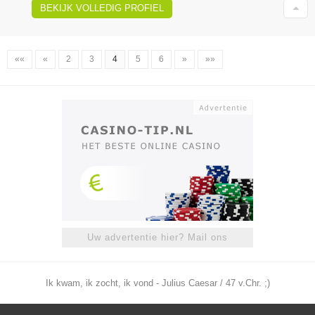
BEKIJK VOLLEDIG PROFIEL
««
«
2
3
4
5
6
»
»»
Uw advertentie hier? Mail ons
Ik kwam, ik zocht, ik vond - Julius Caesar / 47 v.Chr. ;)