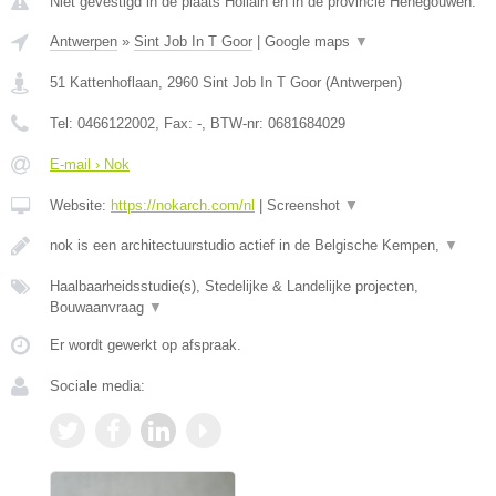
Niet gevestigd in de plaats Hollain en in de provincie Henegouwen.
Antwerpen
»
Sint Job In T Goor
|
Google maps
▼
51 Kattenhoflaan
,
2960
Sint Job In T Goor
(
Antwerpen
)
Tel:
0466122002
, Fax:
-
, BTW-nr:
0681684029
E-mail › Nok
Website:
https://nokarch.com/nl
|
Screenshot
▼
nok is een architectuurstudio actief in de Belgische Kempen,
▼
Haalbaarheidsstudie(s), Stedelijke & Landelijke projecten,
Bouwaanvraag
▼
Er wordt gewerkt op afspraak.
Sociale media: