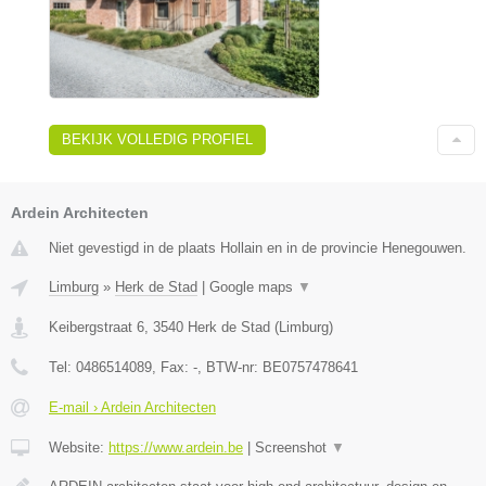
BEKIJK VOLLEDIG PROFIEL
Ardein Architecten
Niet gevestigd in de plaats Hollain en in de provincie Henegouwen.
Limburg
»
Herk de Stad
|
Google maps
▼
Keibergstraat 6
,
3540
Herk de Stad
(
Limburg
)
Tel:
0486514089
, Fax:
-
, BTW-nr:
BE0757478641
E-mail › Ardein Architecten
Website:
https://www.ardein.be
|
Screenshot
▼