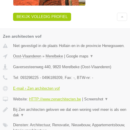
BEKIJK VOLLEDIG PROFIEL
Zen architecten vof
Niet gevestigd in de plaats Hollain en in de provincie Henegouwen.
Oost-Vlaanderen
»
Merelbeke
|
Google maps
▼
Gaversesteenweg 440
,
9820
Merelbeke
(
Oost-Vlaanderen
)
Tel:
093298225 - 0496189209
, Fax:
-
, BTW-nr:
-
E-mail › Zen architecten vof
Website:
HTTP://www.zenarchitecten.be
|
Screenshot
▼
Bij Zen architecten geloven we dat een woning veel meer is als een
dak
▼
Diensten: Architectuur, Renovatie, Nieuwbouw, Appartementsbouw,