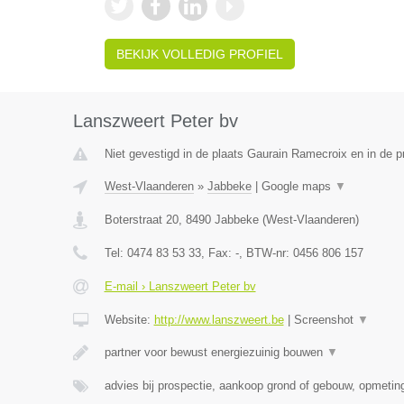
BEKIJK VOLLEDIG PROFIEL
Lanszweert Peter bv
Niet gevestigd in de plaats Gaurain Ramecroix en in de 
West-Vlaanderen
»
Jabbeke
|
Google maps
▼
Boterstraat 20
,
8490
Jabbeke
(
West-Vlaanderen
)
Tel:
0474 83 53 33
, Fax:
-
, BTW-nr:
0456 806 157
E-mail › Lanszweert Peter bv
Website:
http://www.lanszweert.be
|
Screenshot
▼
partner voor bewust energiezuinig bouwen
▼
advies bij prospectie, aankoop grond of gebouw, opmeti