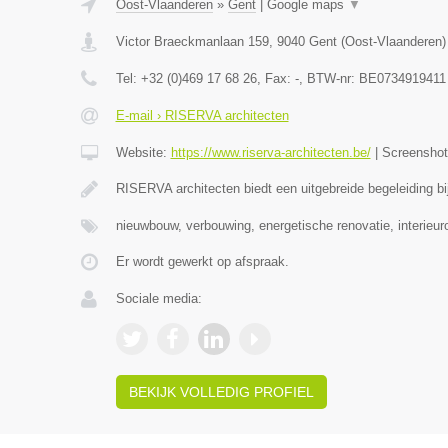
Oost-Vlaanderen
»
Gent
|
Google maps
▼
Victor Braeckmanlaan 159
,
9040
Gent
(
Oost-Vlaanderen
)
Tel:
+32 (0)469 17 68 26
, Fax:
-
, BTW-nr:
BE0734919411
E-mail › RISERVA architecten
Website:
https://www.riserva-architecten.be/
|
Screensho
RISERVA architecten biedt een uitgebreide begeleiding bij
nieuwbouw, verbouwing, energetische renovatie, interieu
Er wordt gewerkt op afspraak.
Sociale media:
BEKIJK VOLLEDIG PROFIEL