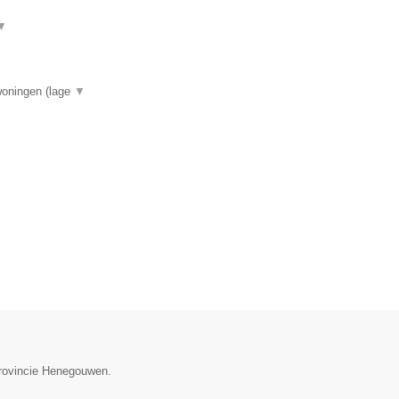
▼
woningen (lage
▼
provincie Henegouwen.