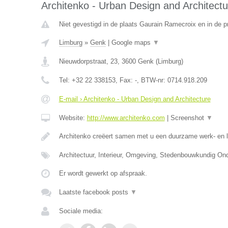
Architenko - Urban Design and Architectu
Niet gevestigd in de plaats Gaurain Ramecroix en in de 
Limburg
»
Genk
|
Google maps
▼
Nieuwdorpstraat, 23
,
3600
Genk
(
Limburg
)
Tel:
+32 22 338153
, Fax:
-
, BTW-nr:
0714.918.209
E-mail › Architenko - Urban Design and Architecture
Website:
http://www.architenko.com
|
Screenshot
▼
Architenko creëert samen met u een duurzame werk- en 
Architectuur, Interieur, Omgeving, Stedenbouwkundig O
Er wordt gewerkt op afspraak.
Laatste facebook posts
▼
Sociale media: