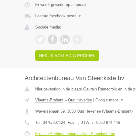
Er wordt gewerkt op afspraak.
Laatste facebook posts
▼
Sociale media:
BEKIJK VOLLEDIG PROFIEL
Architectenbureau Van Steenkiste bv
Niet gevestigd in de plaats Gaurain Ramecroix en in de 
Vlaams-Brabant
»
Oud Heverlee
|
Google maps
▼
Waversebaan 59
,
3050
Oud Heverlee
(
Vlaams-Brabant
)
Tel:
0476/607124
, Fax:
-
, BTW-nr:
0863 974 446
E-mail › Architectenbureau Van Steenkiste bv