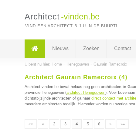
Architect
-vinden.be
VIND EEN ARCHITECT BIJ U IN DE BUURT!
Nieuws
Zoeken
Contact
U bent nu hier:
Home
»
Henegouwen
»
Gaurain Ramecroix
Architect Gaurain Ramecroix (4)
Architect-vinden.be bevat helaas nog geen
architecten in Gau
provincie Henegouwen (
architect Henegouwen
). Voer bovenaan
dichtstbijzijnde architecten of ga naar
direct contact met archit
meerdere architecten tegelijk. Hieronder worden nu overige resu
««
«
2
3
4
5
6
»
»»