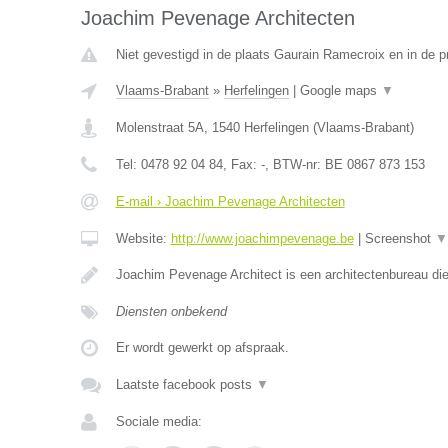
Joachim Pevenage Architecten
Niet gevestigd in de plaats Gaurain Ramecroix en in de 
Vlaams-Brabant
»
Herfelingen
|
Google maps
▼
Molenstraat 5A
,
1540
Herfelingen
(
Vlaams-Brabant
)
Tel:
0478 92 04 84
, Fax:
-
, BTW-nr:
BE 0867 873 153
E-mail › Joachim Pevenage Architecten
Website:
http://www.joachimpevenage.be
|
Screenshot
▼
Joachim Pevenage Architect is een architectenbureau die
Diensten onbekend
Er wordt gewerkt op afspraak.
Laatste facebook posts
▼
Sociale media: