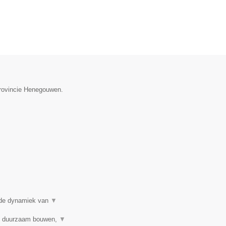
provincie Henegouwen.
j de dynamiek van
▼
 / duurzaam bouwen,
▼