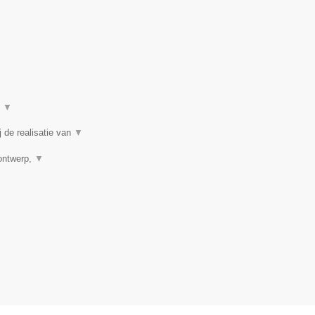
t
▼
 de realisatie van
▼
rontwerp,
▼