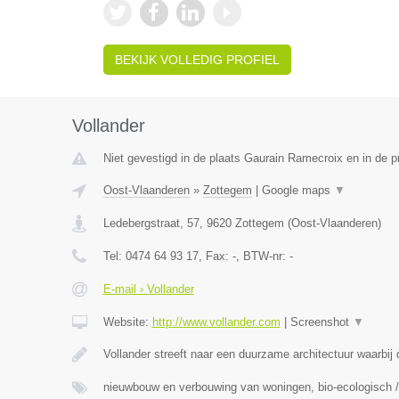
BEKIJK VOLLEDIG PROFIEL
Vollander
Niet gevestigd in de plaats Gaurain Ramecroix en in de 
Oost-Vlaanderen
»
Zottegem
|
Google maps
▼
Ledebergstraat, 57
,
9620
Zottegem
(
Oost-Vlaanderen
)
Tel:
0474 64 93 17
, Fax:
-
, BTW-nr:
-
E-mail › Vollander
Website:
http://www.vollander.com
|
Screenshot
▼
Vollander streeft naar een duurzame architectuur waarbi
nieuwbouw en verbouwing van woningen, bio-ecologisch