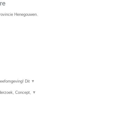
re
provincie Henegouwen.
leefomgeving! Dit
▼
nderzoek, Concept,
▼