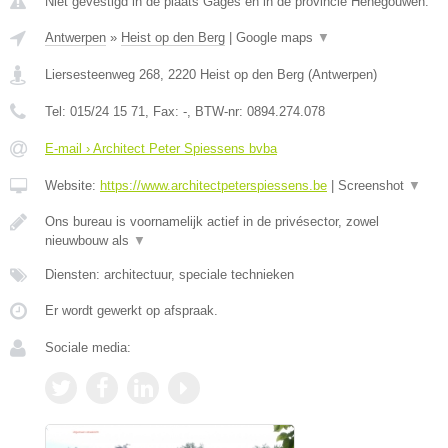
Niet gevestigd in de plaats Gages en in de provincie Henegouwen.
Antwerpen
»
Heist op den Berg
|
Google maps
▼
Liersesteenweg 268
,
2220
Heist op den Berg
(
Antwerpen
)
Tel:
015/24 15 71
, Fax:
-
, BTW-nr:
0894.274.078
E-mail › Architect Peter Spiessens bvba
Website:
https://www.architectpeterspiessens.be
|
Screenshot
▼
Ons bureau is voornamelijk actief in de privésector, zowel
nieuwbouw als
▼
Diensten: architectuur, speciale technieken
Er wordt gewerkt op afspraak.
Sociale media: