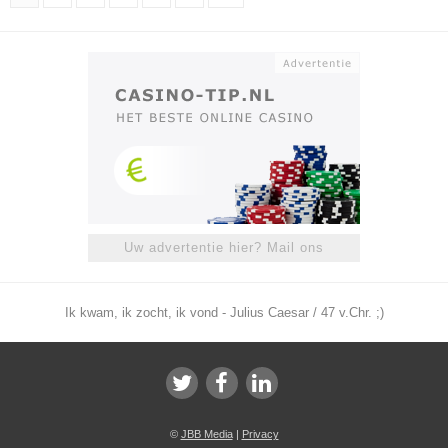
Uw advertentie hier? Mail ons
Ik kwam, ik zocht, ik vond - Julius Caesar / 47 v.Chr. ;)
©
JBB Media
|
Privacy