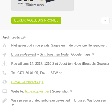
BEKIJK VOLLEDIG PROFIEL
Architects zj+
Niet gevestigd in de plaats Gages en in de provincie Henegouwen.
Brussels-Gewest
»
Sint Joost ten Node
|
Google maps
▼
Rue willems 14, 2317
,
1210
Sint Joost ten Node
(
Brussels-Gewest
)
Tel:
0471 86 01 05
, Fax:
-
, BTW-nr:
-
E-mail › Architects zj+
Website:
https://zjplus.be/
|
Screenshot
▼
Wij zijn een architectenbureau gevestigd in Brussel. Wij focussen
▼