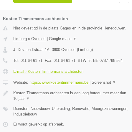
Kosten Timmermans architecten
Niet gevestigd in de plaats Gages en in de provincie Henegouwen.
Limburg
»
Overpelt
|
Google maps
▼
J. Devriendtstraat 1A
,
3900
Overpelt
(
Limburg
)
Tel:
011 64 61 71
, Fax:
011 64 61 71
, BTW-nr:
BE 0787 798 564
E-mail › Kosten Timmermans architecten
Website:
https://www.kostentimmermans.be
|
Screenshot
▼
Kosten Timmermans architecten is een jong bureau met meer dan
10 jaar
▼
Diensten: Nieuwbouw, Uitbreiding, Renovatie, Meergezinswoningen,
Industriebouw
Er wordt gewerkt op afspraak.