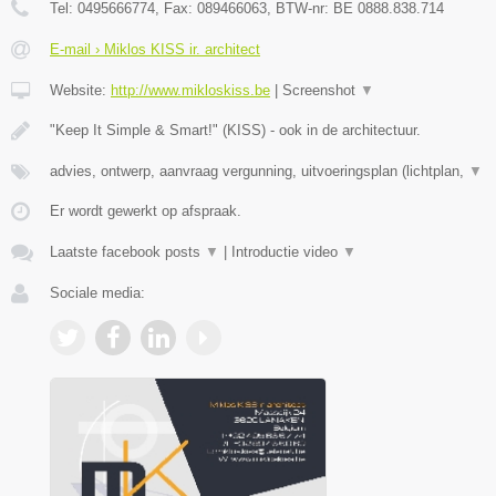
Tel:
0495666774
, Fax:
089466063
, BTW-nr:
BE 0888.838.714
E-mail › Miklos KISS ir. architect
Website:
http://www.mikloskiss.be
|
Screenshot
▼
"Keep It Simple & Smart!" (KISS) - ook in de architectuur.
advies, ontwerp, aanvraag vergunning, uitvoeringsplan (lichtplan,
▼
Er wordt gewerkt op afspraak.
Laatste facebook posts
▼
|
Introductie video
▼
Sociale media: