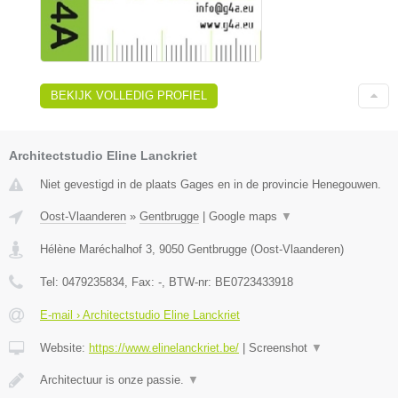
BEKIJK VOLLEDIG PROFIEL
Architectstudio Eline Lanckriet
Niet gevestigd in de plaats Gages en in de provincie Henegouwen.
Oost-Vlaanderen
»
Gentbrugge
|
Google maps
▼
Hélène Maréchalhof 3
,
9050
Gentbrugge
(
Oost-Vlaanderen
)
Tel:
0479235834
, Fax:
-
, BTW-nr:
BE0723433918
E-mail › Architectstudio Eline Lanckriet
Website:
https://www.elinelanckriet.be/
|
Screenshot
▼
Architectuur is onze passie.
▼