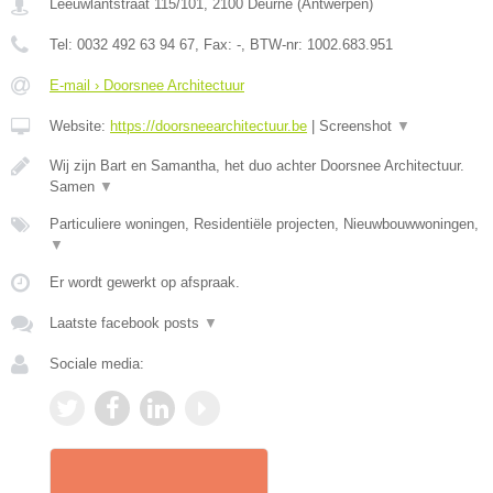
Leeuwlantstraat 115/101
,
2100
Deurne
(
Antwerpen
)
Tel:
0032 492 63 94 67
, Fax:
-
, BTW-nr:
1002.683.951
E-mail › Doorsnee Architectuur
Website:
https://doorsneearchitectuur.be
|
Screenshot
▼
Wij zijn Bart en Samantha, het duo achter Doorsnee Architectuur.
Samen
▼
Particuliere woningen, Residentiële projecten, Nieuwbouwwoningen,
▼
Er wordt gewerkt op afspraak.
Laatste facebook posts
▼
Sociale media: