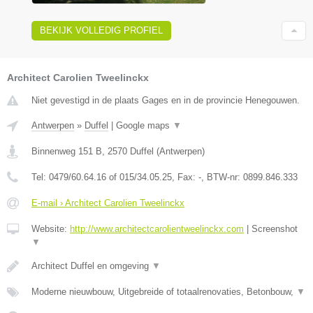
BEKIJK VOLLEDIG PROFIEL
Architect Carolien Tweelinckx
Niet gevestigd in de plaats Gages en in de provincie Henegouwen.
Antwerpen
»
Duffel
|
Google maps
▼
Binnenweg 151 B
,
2570
Duffel
(
Antwerpen
)
Tel:
0479/60.64.16 of 015/34.05.25
, Fax:
-
, BTW-nr:
0899.846.333
E-mail › Architect Carolien Tweelinckx
Website:
http://www.architectcarolientweelinckx.com
|
Screenshot
▼
Architect Duffel en omgeving
▼
Moderne nieuwbouw, Uitgebreide of totaalrenovaties, Betonbouw,
▼