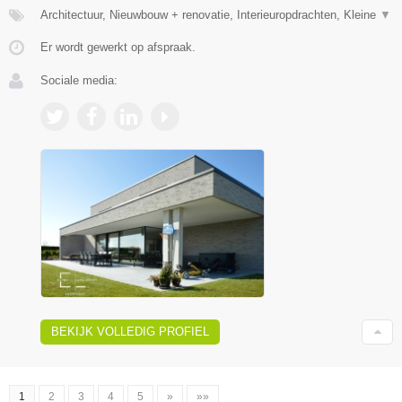
Architectuur, Nieuwbouw + renovatie, Interieuropdrachten, Kleine
▼
Er wordt gewerkt op afspraak.
Sociale media:
BEKIJK VOLLEDIG PROFIEL
1
2
3
4
5
»
»»