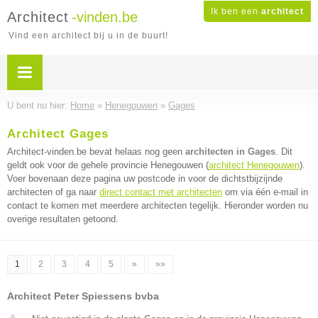
Ik ben een
architect
Architect
-vinden.be
Vind een architect bij u in de buurt!
U bent nu hier:
Home
»
Henegouwen
»
Gages
Architect Gages
Architect-vinden.be bevat helaas nog geen
architecten in Gages
. Dit
geldt ook voor de gehele provincie Henegouwen (
architect Henegouwen
).
Voer bovenaan deze pagina uw postcode in voor de dichtstbijzijnde
architecten of ga naar
direct contact met architecten
om via één e-mail in
contact te komen met meerdere architecten tegelijk. Hieronder worden nu
overige resultaten getoond.
1
2
3
4
5
»
»»
Architect Peter Spiessens bvba