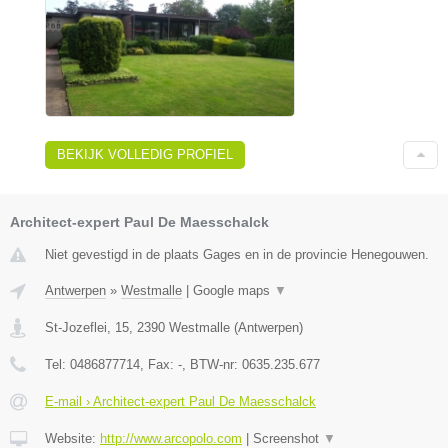
BEKIJK VOLLEDIG PROFIEL
Architect-expert Paul De Maesschalck
Niet gevestigd in de plaats Gages en in de provincie Henegouwen.
Antwerpen
»
Westmalle
|
Google maps
▼
St-Jozeflei, 15
,
2390
Westmalle
(
Antwerpen
)
Tel:
0486877714
, Fax:
-
, BTW-nr:
0635.235.677
E-mail › Architect-expert Paul De Maesschalck
Website:
http://www.arcopolo.com
|
Screenshot
▼