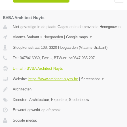
BVBA Architect Nuyts
Niet gevestigd in de plaats Gages en in de provincie Henegouwen.
Vlaams-Brabant
»
Hoegaarden
|
Google maps
▼
Stoopkensstraat 108
,
3320
Hoegaarden
(
Vlaams-Brabant
)
Tel:
0478416069
, Fax:
-
, BTW-nr:
be0847 935 297
E-mail › BVBA Architect Nuyts
Website:
https://www.architect-nuyts.be
|
Screenshot
▼
Architecten
Diensten: Architectuur, Expertise, Stedenbouw
Er wordt gewerkt op afspraak.
Sociale media: