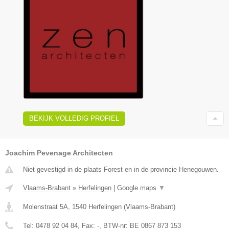
BEKIJK VOLLEDIG PROFIEL
Joachim Pevenage Architecten
Niet gevestigd in de plaats Forest en in de provincie Henegouwen.
Vlaams-Brabant
»
Herfelingen
|
Google maps
▼
Molenstraat 5A
,
1540
Herfelingen
(
Vlaams-Brabant
)
Tel:
0478 92 04 84
, Fax:
-
, BTW-nr:
BE 0867 873 153