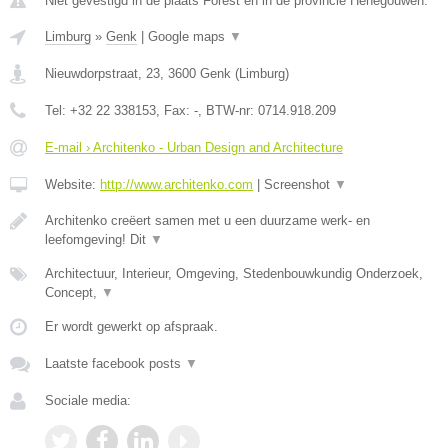
Niet gevestigd in de plaats Forest en in de provincie Henegouwen.
Limburg
»
Genk
|
Google maps
▼
Nieuwdorpstraat, 23
,
3600
Genk
(
Limburg
)
Tel:
+32 22 338153
, Fax:
-
, BTW-nr:
0714.918.209
E-mail › Architenko - Urban Design and Architecture
Website:
http://www.architenko.com
|
Screenshot
▼
Architenko creëert samen met u een duurzame werk- en
leefomgeving! Dit
▼
Architectuur, Interieur, Omgeving, Stedenbouwkundig Onderzoek,
Concept,
▼
Er wordt gewerkt op afspraak.
Laatste facebook posts
▼
Sociale media: