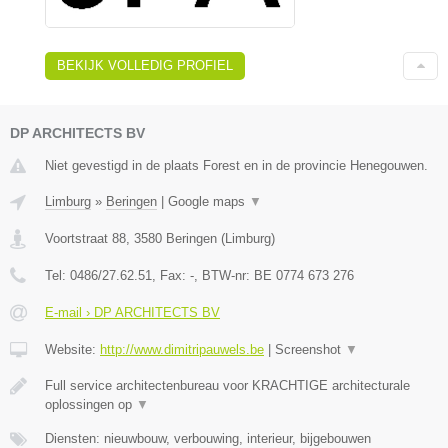
BEKIJK VOLLEDIG PROFIEL
DP ARCHITECTS BV
Niet gevestigd in de plaats Forest en in de provincie Henegouwen.
Limburg
»
Beringen
|
Google maps
▼
Voortstraat 88
,
3580
Beringen
(
Limburg
)
Tel:
0486/27.62.51
, Fax:
-
, BTW-nr:
BE 0774 673 276
E-mail › DP ARCHITECTS BV
Website:
http://www.dimitripauwels.be
|
Screenshot
▼
Full service architectenbureau voor KRACHTIGE architecturale
oplossingen op
▼
Diensten: nieuwbouw, verbouwing, interieur, bijgebouwen