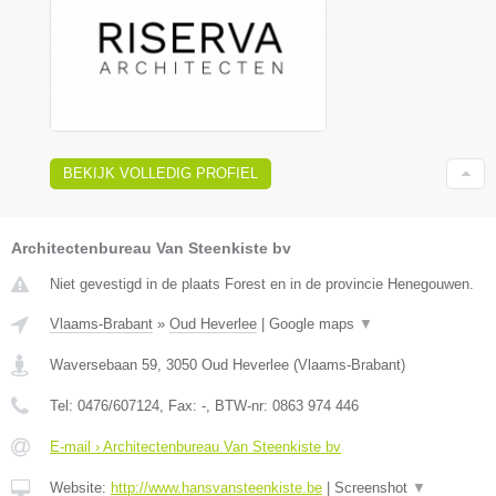
BEKIJK VOLLEDIG PROFIEL
Architectenbureau Van Steenkiste bv
Niet gevestigd in de plaats Forest en in de provincie Henegouwen.
Vlaams-Brabant
»
Oud Heverlee
|
Google maps
▼
Waversebaan 59
,
3050
Oud Heverlee
(
Vlaams-Brabant
)
Tel:
0476/607124
, Fax:
-
, BTW-nr:
0863 974 446
E-mail › Architectenbureau Van Steenkiste bv
Website:
http://www.hansvansteenkiste.be
|
Screenshot
▼