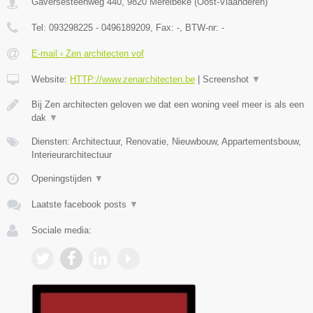
Gaversesteenweg 440
,
9820
Merelbeke
(
Oost-Vlaanderen
)
Tel:
093298225 - 0496189209
, Fax:
-
, BTW-nr:
-
E-mail › Zen architecten vof
Website:
HTTP://www.zenarchitecten.be
|
Screenshot
▼
Bij Zen architecten geloven we dat een woning veel meer is als een
dak
▼
Diensten: Architectuur, Renovatie, Nieuwbouw, Appartementsbouw,
Interieurarchitectuur
Openingstijden
▼
Laatste facebook posts
▼
Sociale media: