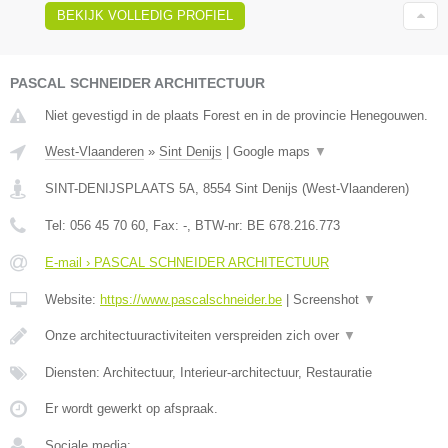
BEKIJK VOLLEDIG PROFIEL
PASCAL SCHNEIDER ARCHITECTUUR
Niet gevestigd in de plaats Forest en in de provincie Henegouwen.
West-Vlaanderen
»
Sint Denijs
|
Google maps
▼
SINT-DENIJSPLAATS 5A
,
8554
Sint Denijs
(
West-Vlaanderen
)
Tel:
056 45 70 60
, Fax:
-
, BTW-nr:
BE 678.216.773
E-mail › PASCAL SCHNEIDER ARCHITECTUUR
Website:
https://www.pascalschneider.be
|
Screenshot
▼
Onze architectuuractiviteiten verspreiden zich over
▼
Diensten: Architectuur, Interieur-architectuur, Restauratie
Er wordt gewerkt op afspraak.
Sociale media: