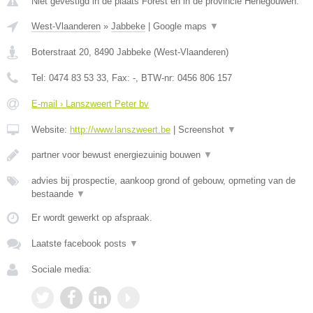
Niet gevestigd in de plaats Forest en in de provincie Henegouwen.
West-Vlaanderen
»
Jabbeke
|
Google maps
▼
Boterstraat 20
,
8490
Jabbeke
(
West-Vlaanderen
)
Tel:
0474 83 53 33
, Fax:
-
, BTW-nr:
0456 806 157
E-mail › Lanszweert Peter bv
Website:
http://www.lanszweert.be
|
Screenshot
▼
partner voor bewust energiezuinig bouwen
▼
advies bij prospectie, aankoop grond of gebouw, opmeting van de
bestaande
▼
Er wordt gewerkt op afspraak.
Laatste facebook posts
▼
Sociale media: