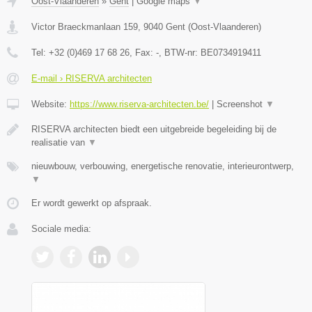
Oost-Vlaanderen
»
Gent
|
Google maps
▼
Victor Braeckmanlaan 159
,
9040
Gent
(
Oost-Vlaanderen
)
Tel:
+32 (0)469 17 68 26
, Fax:
-
, BTW-nr:
BE0734919411
E-mail › RISERVA architecten
Website:
https://www.riserva-architecten.be/
|
Screenshot
▼
RISERVA architecten biedt een uitgebreide begeleiding bij de
realisatie van
▼
nieuwbouw, verbouwing, energetische renovatie, interieurontwerp,
▼
Er wordt gewerkt op afspraak.
Sociale media: