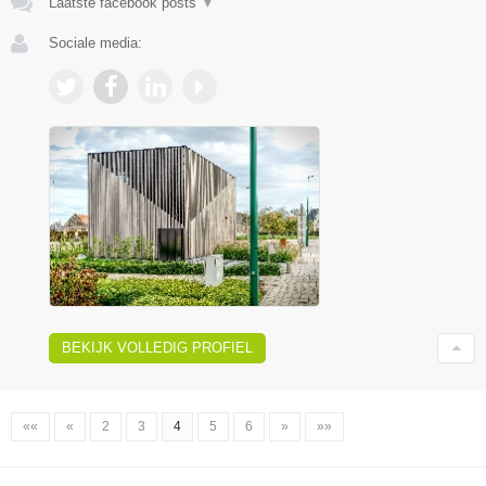
Laatste facebook posts
▼
Sociale media:
BEKIJK VOLLEDIG PROFIEL
««
«
2
3
4
5
6
»
»»