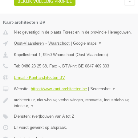
BEKIJK VOLLEDIG PROFIEL
Kant-architecten BV
Niet gevestigd in de plaats Forest en in de provincie Henegouwen.
Oost-Vlaanderen
»
Waarschoot
|
Google maps
▼
Kapellestraat 1
,
9950
Waarschoot
(
Oost-Vlaanderen
)
Tel:
0486 23 25 68
, Fax:
-
, BTW-nr:
BE 0847 469 303
E-mail › Kant-architecten BV
Website:
https://www.kant-architecten.be
|
Screenshot
▼
architectuur, nieuwbouw, verbouwingen, renovatie, industriebouw,
interieur,
▼
Diensten: (ver)bouwen van A tot Z
Er wordt gewerkt op afspraak.