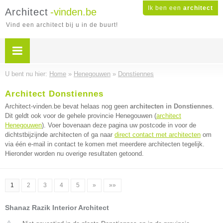
Ik ben een
architect
Architect
-vinden.be
Vind een architect bij u in de buurt!
U bent nu hier:
Home
»
Henegouwen
»
Donstiennes
Architect Donstiennes
Architect-vinden.be bevat helaas nog geen
architecten in Donstiennes
.
Dit geldt ook voor de gehele provincie Henegouwen (
architect
Henegouwen
). Voer bovenaan deze pagina uw postcode in voor de
dichtstbijzijnde architecten of ga naar
direct contact met architecten
om
via één e-mail in contact te komen met meerdere architecten tegelijk.
Hieronder worden nu overige resultaten getoond.
1
2
3
4
5
»
»»
Shanaz Razik Interior Architect