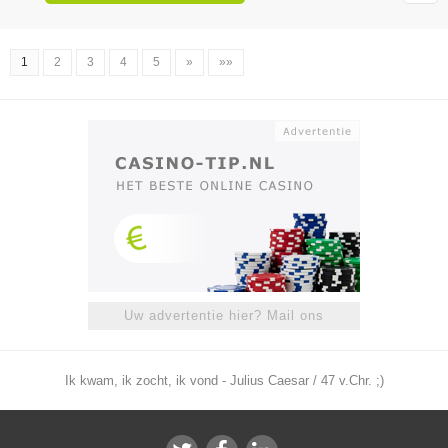
1
2
3
4
5
»
»»
Uw advertentie hier? Mail ons
Ik kwam, ik zocht, ik vond - Julius Caesar / 47 v.Chr. ;)