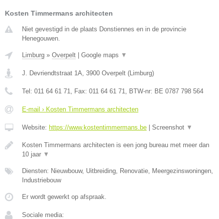
Kosten Timmermans architecten
Niet gevestigd in de plaats Donstiennes en in de provincie
Henegouwen.
Limburg
»
Overpelt
|
Google maps
▼
J. Devriendtstraat 1A
,
3900
Overpelt
(
Limburg
)
Tel:
011 64 61 71
, Fax:
011 64 61 71
, BTW-nr:
BE 0787 798 564
E-mail › Kosten Timmermans architecten
Website:
https://www.kostentimmermans.be
|
Screenshot
▼
Kosten Timmermans architecten is een jong bureau met meer dan
10 jaar
▼
Diensten: Nieuwbouw, Uitbreiding, Renovatie, Meergezinswoningen,
Industriebouw
Er wordt gewerkt op afspraak.
Sociale media: