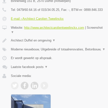
Binnenweg 151 B
,
2570
Duffel
(
Antwerpen
)
Tel:
0479/60.64.16 of 015/34.05.25
, Fax:
-
, BTW-nr:
0899.846.333
E-mail › Architect Carolien Tweelinckx
Website:
http://www.architectcarolientweelinckx.com
|
Screenshot
▼
Architect Duffel en omgeving
▼
Moderne nieuwbouw, Uitgebreide of totaalrenovaties, Betonbouw,
▼
Er wordt gewerkt op afspraak.
Laatste facebook posts
▼
Sociale media: