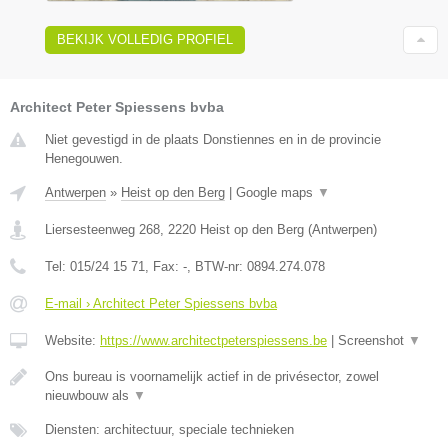
BEKIJK VOLLEDIG PROFIEL
Architect Peter Spiessens bvba
Niet gevestigd in de plaats Donstiennes en in de provincie
Henegouwen.
Antwerpen
»
Heist op den Berg
|
Google maps
▼
Liersesteenweg 268
,
2220
Heist op den Berg
(
Antwerpen
)
Tel:
015/24 15 71
, Fax:
-
, BTW-nr:
0894.274.078
E-mail › Architect Peter Spiessens bvba
Website:
https://www.architectpeterspiessens.be
|
Screenshot
▼
Ons bureau is voornamelijk actief in de privésector, zowel
nieuwbouw als
▼
Diensten: architectuur, speciale technieken