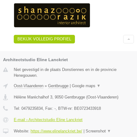
BEKIJK VOLLEDIG PROFIEL
Architectstudio Eline Lanckriet
Niet gevestigd in de plaats Donstiennes en in de provincie
Henegouwen.
Oost-Vlaanderen
»
Gentbrugge
|
Google maps
▼
Hélène Maréchalhof 3
,
9050
Gentbrugge
(
Oost-Vlaanderen
)
Tel:
0479235834
, Fax:
-
, BTW-nr:
BE0723433918
E-mail › Architectstudio Eline Lanckriet
Website:
https://www.elinelanckriet.be/
|
Screenshot
▼