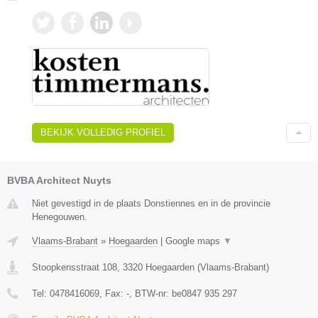
BEKIJK VOLLEDIG PROFIEL
BVBA Architect Nuyts
Niet gevestigd in de plaats Donstiennes en in de provincie
Henegouwen.
Vlaams-Brabant
»
Hoegaarden
|
Google maps
▼
Stoopkensstraat 108
,
3320
Hoegaarden
(
Vlaams-Brabant
)
Tel:
0478416069
, Fax:
-
, BTW-nr:
be0847 935 297