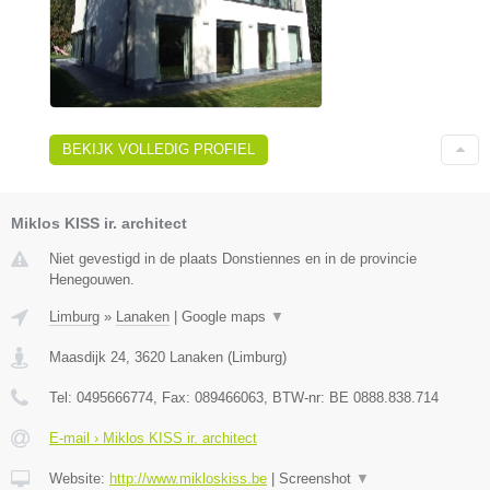
BEKIJK VOLLEDIG PROFIEL
Miklos KISS ir. architect
Niet gevestigd in de plaats Donstiennes en in de provincie
Henegouwen.
Limburg
»
Lanaken
|
Google maps
▼
Maasdijk 24
,
3620
Lanaken
(
Limburg
)
Tel:
0495666774
, Fax:
089466063
, BTW-nr:
BE 0888.838.714
E-mail › Miklos KISS ir. architect
Website:
http://www.mikloskiss.be
|
Screenshot
▼