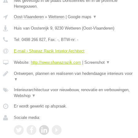
Niet gevestigd in de plaats Donstiennes en in de provincie
Henegouwen.
Oost-Vlaanderen
»
Wetteren
|
Google maps
▼
Huis van Oostenrijk 9
,
9230
Wetteren
(
Oost-Vlaanderen
)
Tel:
0498 266 827
, Fax:
-
, BTW-nr:
-
E-mail › Shanaz Razik Interior Architect
Website:
http://www.shanazrazik.com
|
Screenshot
▼
Ontwerpen, plannen en realiseren van hedendaagse interieurs voor
▼
Interieurarchitectuur voor nieuwbouw, renovatie en verbouwingen,
Webshop
▼
Er wordt gewerkt op afspraak.
Sociale media: