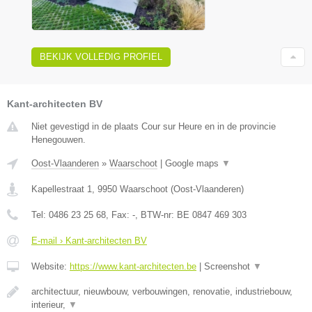
BEKIJK VOLLEDIG PROFIEL
Kant-architecten BV
Niet gevestigd in de plaats Cour sur Heure en in de provincie
Henegouwen.
Oost-Vlaanderen
»
Waarschoot
|
Google maps
▼
Kapellestraat 1
,
9950
Waarschoot
(
Oost-Vlaanderen
)
Tel:
0486 23 25 68
, Fax:
-
, BTW-nr:
BE 0847 469 303
E-mail › Kant-architecten BV
Website:
https://www.kant-architecten.be
|
Screenshot
▼
architectuur, nieuwbouw, verbouwingen, renovatie, industriebouw,
interieur,
▼