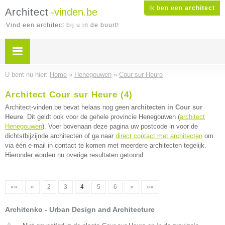
Ik ben een
architect
Architect
-vinden.be
Vind een architect bij u in de buurt!
U bent nu hier:
Home
»
Henegouwen
»
Cour sur Heure
Architect Cour sur Heure (4)
Architect-vinden.be bevat helaas nog geen
architecten in Cour sur
Heure
. Dit geldt ook voor de gehele provincie Henegouwen (
architect
Henegouwen
). Voer bovenaan deze pagina uw postcode in voor de
dichtstbijzijnde architecten of ga naar
direct contact met architecten
om
via één e-mail in contact te komen met meerdere architecten tegelijk.
Hieronder worden nu overige resultaten getoond.
««
«
2
3
4
5
6
»
»»
Architenko - Urban Design and Architecture