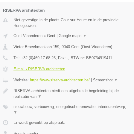
RISERVA architecten
Niet gevestigd in de plaats Cour sur Heure en in de provincie
Henegouwen.
Oost-Vlaanderen
»
Gent
|
Google maps
▼
Victor Braeckmanlaan 159
,
9040
Gent
(
Oost-Vlaanderen
)
Tel:
+32 (0)469 17 68 26
, Fax:
-
, BTW-nr:
BE0734919411
E-mail › RISERVA architecten
Website:
https://www.riserva-architecten.be/
|
Screenshot
▼
RISERVA architecten biedt een uitgebreide begeleiding bij de
realisatie van
▼
nieuwbouw, verbouwing, energetische renovatie, interieurontwerp,
▼
Er wordt gewerkt op afspraak.
Sociale media: