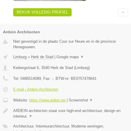
BEKIJK VOLLEDIG PROFIEL
Ardein Architecten
Niet gevestigd in de plaats Cour sur Heure en in de provincie
Henegouwen.
Limburg
»
Herk de Stad
|
Google maps
▼
Keibergstraat 6
,
3540
Herk de Stad
(
Limburg
)
Tel:
0486514089
, Fax:
-
, BTW-nr:
BE0757478641
E-mail › Ardein Architecten
Website:
https://www.ardein.be
|
Screenshot
▼
ARDEIN architecten staat voor high-end architectuur, design en
interieur.
▼
Architectuur, Interieurarchitectuur, Moderne woningen,