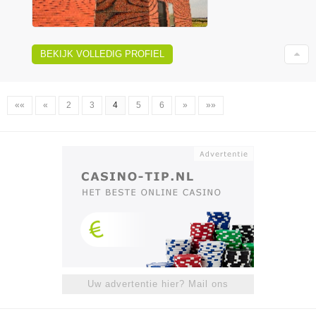
BEKIJK VOLLEDIG PROFIEL
««
«
2
3
4
5
6
»
»»
Uw advertentie hier? Mail ons