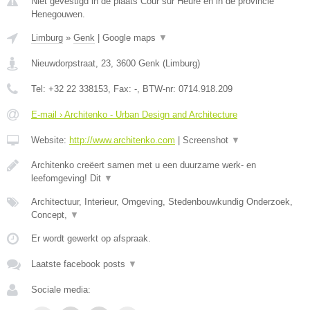
Niet gevestigd in de plaats Cour sur Heure en in de provincie
Henegouwen.
Limburg
»
Genk
|
Google maps
▼
Nieuwdorpstraat, 23
,
3600
Genk
(
Limburg
)
Tel:
+32 22 338153
, Fax:
-
, BTW-nr:
0714.918.209
E-mail › Architenko - Urban Design and Architecture
Website:
http://www.architenko.com
|
Screenshot
▼
Architenko creëert samen met u een duurzame werk- en
leefomgeving! Dit
▼
Architectuur, Interieur, Omgeving, Stedenbouwkundig Onderzoek,
Concept,
▼
Er wordt gewerkt op afspraak.
Laatste facebook posts
▼
Sociale media: