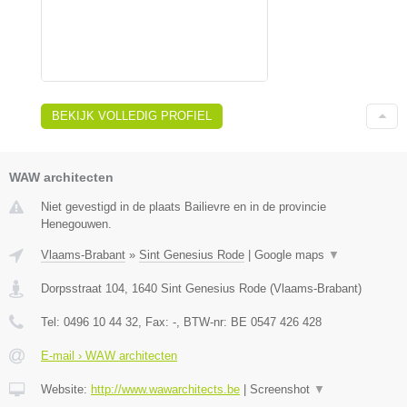
BEKIJK VOLLEDIG PROFIEL
WAW architecten
Niet gevestigd in de plaats Bailievre en in de provincie
Henegouwen.
Vlaams-Brabant
»
Sint Genesius Rode
|
Google maps
▼
Dorpsstraat 104
,
1640
Sint Genesius Rode
(
Vlaams-Brabant
)
Tel:
0496 10 44 32
, Fax:
-
, BTW-nr:
BE 0547 426 428
E-mail › WAW architecten
Website:
http://www.wawarchitects.be
|
Screenshot
▼