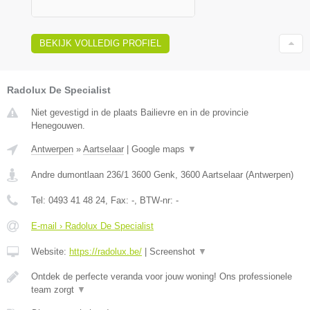
BEKIJK VOLLEDIG PROFIEL
Radolux De Specialist
Niet gevestigd in de plaats Bailievre en in de provincie
Henegouwen.
Antwerpen
»
Aartselaar
|
Google maps
▼
Andre dumontlaan 236/1 3600 Genk
,
3600
Aartselaar
(
Antwerpen
)
Tel:
0493 41 48 24
, Fax:
-
, BTW-nr:
-
E-mail › Radolux De Specialist
Website:
https://radolux.be/
|
Screenshot
▼
Ontdek de perfecte veranda voor jouw woning! Ons professionele
team zorgt
▼