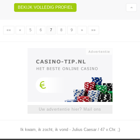
BEKIJK VOLLEDIG PROFIEL
««
«
5
6
7
8
9
»
»»
Uw advertentie hier? Mail ons
Ik kwam, ik zocht, ik vond - Julius Caesar / 47 v.Chr. ;)