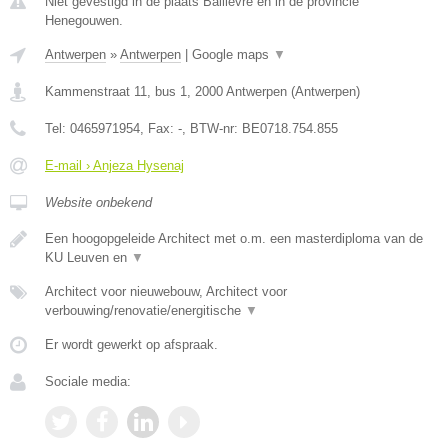
Niet gevestigd in de plaats Bailievre en in de provincie
Henegouwen.
Antwerpen
»
Antwerpen
|
Google maps
▼
Kammenstraat 11, bus 1
,
2000
Antwerpen
(
Antwerpen
)
Tel:
0465971954
, Fax:
-
, BTW-nr:
BE0718.754.855
E-mail › Anjeza Hysenaj
Website onbekend
Een hoogopgeleide Architect met o.m. een masterdiploma van de
KU Leuven en
▼
Architect voor nieuwebouw, Architect voor
verbouwing/renovatie/energitische
▼
Er wordt gewerkt op afspraak.
Sociale media: