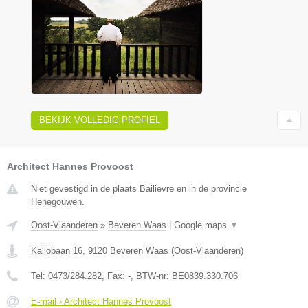
BEKIJK VOLLEDIG PROFIEL
Architect Hannes Provoost
Niet gevestigd in de plaats Bailievre en in de provincie
Henegouwen.
Oost-Vlaanderen
»
Beveren Waas
|
Google maps
▼
Kallobaan 16
,
9120
Beveren Waas
(
Oost-Vlaanderen
)
Tel:
0473/284.282
, Fax:
-
, BTW-nr:
BE0839.330.706
E-mail › Architect Hannes Provoost