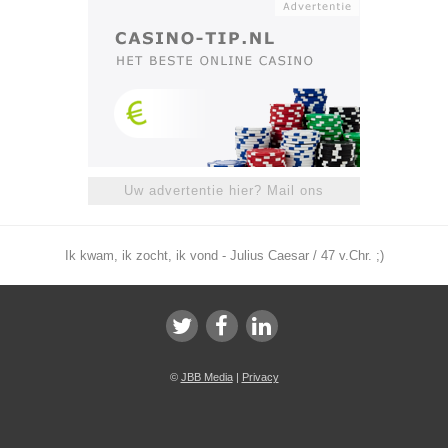
Uw advertentie hier? Mail ons
Ik kwam, ik zocht, ik vond - Julius Caesar / 47 v.Chr. ;)
©
JBB Media
|
Privacy