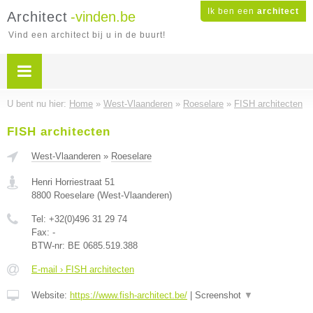
Ik ben een
architect
Architect
-vinden.be
Vind een architect bij u in de buurt!
U bent nu hier:
Home
»
West-Vlaanderen
»
Roeselare
»
FISH architecten
FISH architecten
West-Vlaanderen
»
Roeselare
Henri Horriestraat 51
8800
Roeselare
(
West-Vlaanderen
)
Tel:
+32(0)496 31 29 74
Fax:
-
BTW-nr:
BE 0685.519.388
E-mail › FISH architecten
Website:
https://www.fish-architect.be/
|
Screenshot
▼