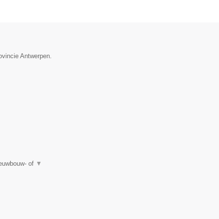
ovincie Antwerpen.
ieuwbouw- of
▼