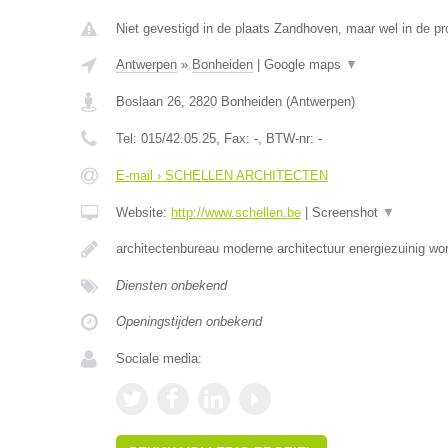
Niet gevestigd in de plaats Zandhoven, maar wel in de pr
Antwerpen
»
Bonheiden
|
Google maps
▼
Boslaan 26
,
2820
Bonheiden
(
Antwerpen
)
Tel:
015/42.05.25
, Fax:
-
, BTW-nr:
-
E-mail › SCHELLEN ARCHITECTEN
Website:
http://www.schellen.be
|
Screenshot
▼
architectenbureau moderne architectuur energiezuinig w
Diensten onbekend
Openingstijden onbekend
Sociale media: