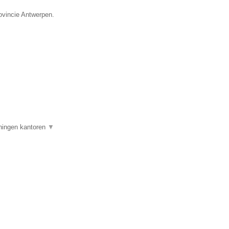
ovincie Antwerpen.
oningen kantoren
▼