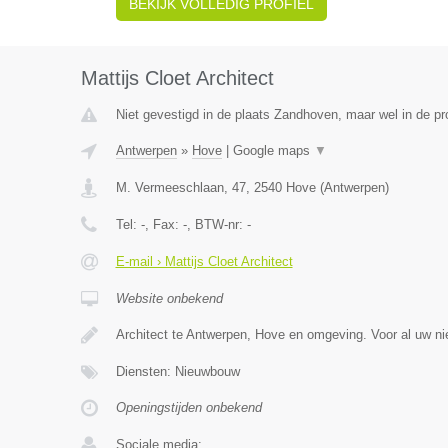
BEKIJK VOLLEDIG PROFIEL
Mattijs Cloet Architect
Niet gevestigd in de plaats Zandhoven, maar wel in de pr
Antwerpen
»
Hove
|
Google maps
▼
M. Vermeeschlaan, 47
,
2540
Hove
(
Antwerpen
)
Tel:
-
, Fax:
-
, BTW-nr:
-
E-mail › Mattijs Cloet Architect
Website onbekend
Architect te Antwerpen, Hove en omgeving. Voor al uw n
Diensten: Nieuwbouw
Openingstijden onbekend
Sociale media: