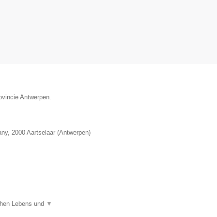
ovincie Antwerpen.
any
,
2000
Aartselaar
(
Antwerpen
)
ichen Lebens und
▼