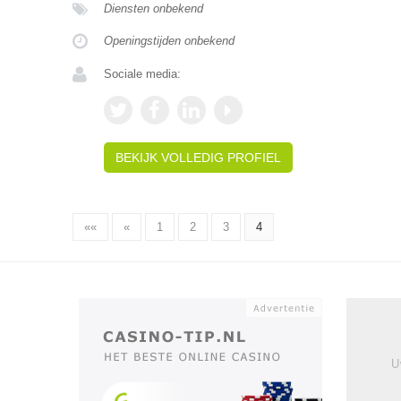
Diensten onbekend
Openingstijden onbekend
Sociale media:
BEKIJK VOLLEDIG PROFIEL
««
«
1
2
3
4
U